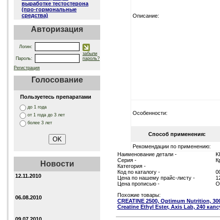
выработке тестостерона
(про-гормональные
средства)
Описание:
Авторизация
Логин:
забыли
Пароль:
пароль?
Регистрация
Голосование
Пользуетесь препаратами
до 1 года
Особенности:
от 1 года до 3 лет
более 3 лет
Способ применения:
Рекомендации по применению:
Наименование детали -
K
Серия -
К
Новости
Категория -
Код по каталогу -
0
12.11.2010
Цена по нашему прайс-листу -
1
Цена прописью -
О
Похожие товары:
06.08.2010
CREATINE 2500, Optimum Nutrition, 30
Creatine Ethyl Ester, Axis Lab, 240 кап
09.07.2010