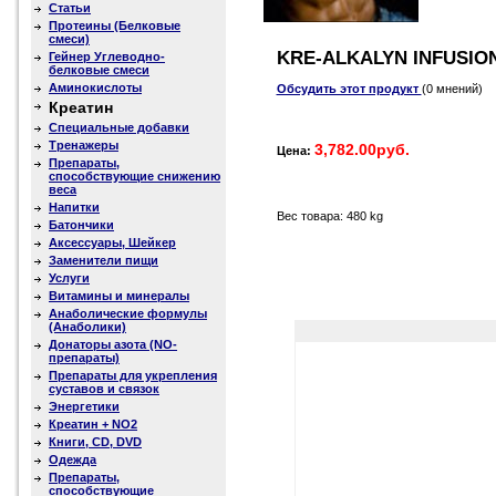
Статьи
Протеины (Белковые
смеси)
KRE-ALKALYN INFUSION
Гейнер Углеводно-
белковые смеси
Аминокислоты
Обсудить этот продукт
(0 мнений)
Креатин
Специальные добавки
Тренажеры
3,782.00руб.
Цена:
Препараты,
способствующие снижению
веса
Напитки
Вес товара: 480 kg
Батончики
Аксессуары, Шейкер
Заменители пищи
Услуги
Витамины и минералы
Анаболические формулы
(Анаболики)
Донаторы азота (NO-
препараты)
Препараты для укрепления
суставов и связок
Энергетики
Креатин + NO2
Книги, CD, DVD
Одежда
Препараты,
способствующие