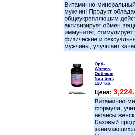
Витаминно-минеральный
мужчин! Продукт облада
общеукрепляющим дейс
активизирует обмен вещ
иммунитет, стимулирует
физические и сексуальн
мужчины, улучшает каче
Opti-
Women,
Optimum
Nutrition,
120 таб.
3,224
Цена:
подробнее...
Витаминно-ми
формула, уч
нюансы женск
Базовый прод
занимающихся