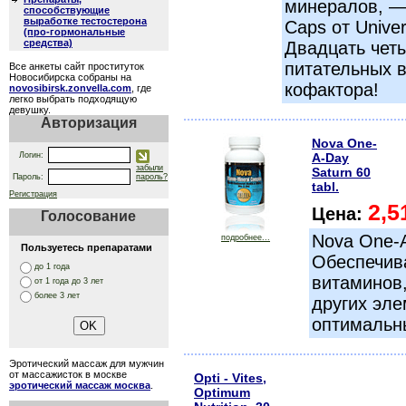
минералов, — 
способствующие
выработке тестостерона
Caps от Univers
(про-гормональные
средства)
Двадцать чет
питательных в
Все анкеты сайт проституток
Новосибирска собраны на
кофактора!
novosibirsk.zonvella.com
, где
легко выбрать подходящую
девушку.
Авторизация
Nova One-
Логин:
A-Day
забыли
Saturn 60
Пароль:
пароль?
tabl.
Регистрация
2,5
Цена:
Голосование
Nova One-
подробнее...
Пользуетесь препаратами
Обеспечив
до 1 года
витаминов,
от 1 года до 3 лет
более 3 лет
других эле
оптимальн
Эротический массаж для мужчин
от массажисток в москве
Opti - Vites,
эротический массаж москва
.
Optimum