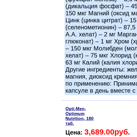
(дикальция фосфат) – 45 
150 мкг Магний (оксид ма
Цинк (цинка цитрат) – 1
(селенометионин) – 87,5
А.А. хелат) – 2 мг Марга
глюконат) – 1 мг Хром (
– 150 мкг Молибден (мо
хелат) – 75 мкг Хлорид (
63 мг Калий (калия хлори
Другие ингредиенты: жел
магния, диоксид кремни
по применению: Принима
капсуле в день вместе с
Opti-Men,
Optimum
Nutrition, 180
таб.
3,689.00руб.
Цена: