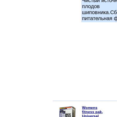
Чистый источн
плодов
шиповника.Сб
питательная 
Womens
fitness pak,
Universal