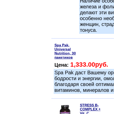
Наличие особ
железа и фол
делают эти в
особенно нео
женщин, стра
тонуса.
Spa Pak,
Universal
Nutrition, 30
пакетиков
1,333.00руб.
Цена:
Spa Pak даст Вашему ор
бодрости и энергии, омо
благодаря своей оптима
витаминов, минералов и
STRESS B-
COMPLEX +
Vit. C,