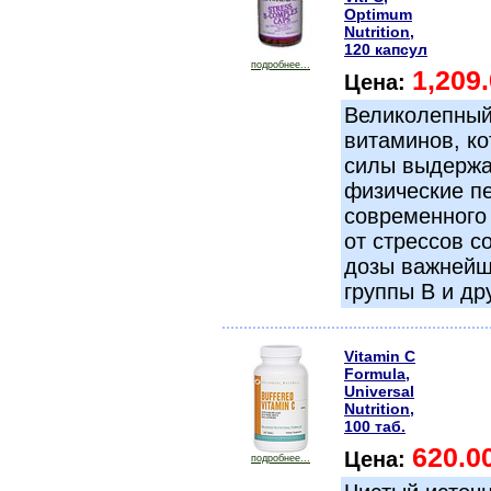
Optimum
Nutrition,
120 капсул
подробнее...
1,209
Цена:
Великолепный
витаминов, к
силы выдержа
физические пе
современного
от стрессов с
дозы важнейш
группы В и др
Vitamin C
Formula,
Universal
Nutrition,
100 таб.
620.0
Цена:
подробнее...