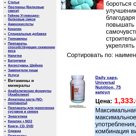
Статьи
бороться 
Протеины (Белковые
улучшению
смеси)
Гейнер Углеводно-
благодаря
белковые смеси
повышать 
Аминокислоты
Креатин
самочувст
Специальные добавки
строитель
Тренажеры
Препараты,
укреплять 
способствующие снижению
веса
Сортировать по: наиме
Напитки
Батончики
Аксессуары, Шейкер
Заменители пищи
Услуги
Daily caps,
Витамины и
Universal
минералы
Nutrition, 75
Анаболические формулы
капсул
(Анаболики)
1,333
Донаторы азота (NO-
Цена:
препараты)
подробнее...
Препараты для укрепления
Максимальная
суставов и связок
максимальное
Энергетики
Креатин + NO2
употребления
Книги, CD, DVD
комбинация в
Одежда
Препараты,