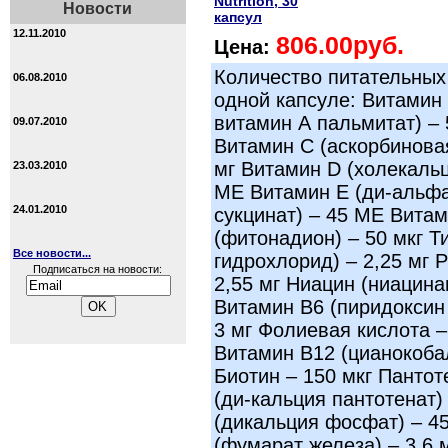
Nutrition, 30
Новости
капсул
12.11.2010
806.00руб.
Цена:
Количество питательных
06.08.2010
одной капсуле: Витамин 
витамин А пальмитат) –
09.07.2010
Витамин С (аскорбиновая
мг Витамин D (холекаль
23.03.2010
МЕ Витамин Е (ди-альф
24.01.2010
сукцинат) – 45 МЕ Витам
(фитонадион) – 50 мкг Т
Все новости...
гидрохлорид) – 2,25 мг 
Подписаться на новости:
2,55 мг Ниацин (ниацина
Витамин В6 (пиридоксин
3 мг Фолиевая кислота –
Витамин В12 (цианокоба
Биотин – 150 мкг Пантот
(ди-кальция пантотенат)
(дикальция фосфат) – 4
(фумарат железа) – 3,6