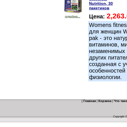
Nutrition, 30
пакетиков
2,263
Цена:
подробнее...
Womens fitne
для женщин W
pak - это нат
витаминов, м
незаменимых 
других питате
созданная с у
особенностей
физиологии.
[
Главная
|
Корзина
|
Что так
Copyright 