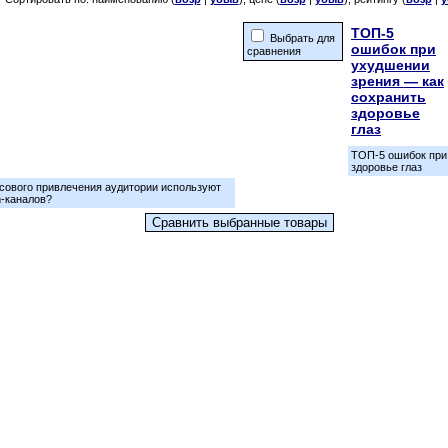
ТОП-5
Выбрать для
ошибок при
сравнения
ухудшении
зрения — как
сохранить
здоровье
глаз
ТОП-5 ошибок при
здоровье глаз
сового привлечения аудитории используют
m-каналов?