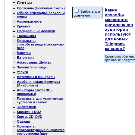
Статьи
Протеины (Белковые смеси)
Какие
Выбрать для
Гейнер Углеводно-белковые
способы
сравнения
смеси
массового
Аминокислоты
привлечения
Креатин
аудитории
Специальные добавки
используют
Тренажеры
для новых
Препараты,
Telegram-
способствующие снижению
веса
каналов?
Напитки
Какие способы мас
Батончики
для новых Telegra
Аксессуары, Шейкер
Заменители пищи
Услуги
Витамины и минералы
Анаболические формулы
(Анаболики)
Донаторы азота (NO-
препараты)
Препараты для укрепления
суставов и связок
Энергетики
Креатин + NO2
Книги, CD, DVD
Одежда
Препараты,
способствующие выработке
тестостерона (про-