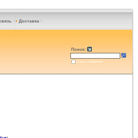
связь
Доставка
Поиск:
искать в найденном
быв
)