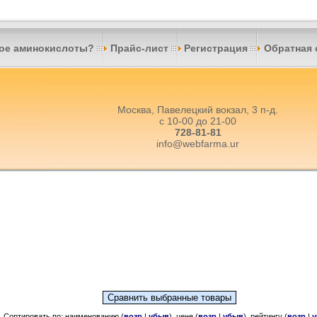
кое аминокислоты?
Прайс-лист
Регистрация
Обратная 
Москва, Павелецкий вокзал, 3 п-д.
с 10-00 до 21-00
728-81-81
info@webfarma.ur
Сортировать по: наименованию (
возр
|
убыв
), цене (
возр
|
убыв
), рейтингу (
возр
|
у