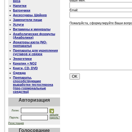
Ваше имя:
веса
Напитки
Email:
Батончики
Аксессуары, Шейкер
Заменители пищи
Пожалуйста, сформулируйте Ваши вопрос
Услуги
Витамины и минералы
Анаболические формулы
(Анаболики)
Донаторы азота (NO-
препараты)
Препараты для укрепления
суставов и связок
Энергетики
Креатин + NO2
Книги, CD, DVD
Одежда
Препараты,
способствующие
выработке тестостерона
(про-гормональные
средства)
Авторизация
Логин:
забыли
Пароль:
пароль?
Регистрация
Голосование