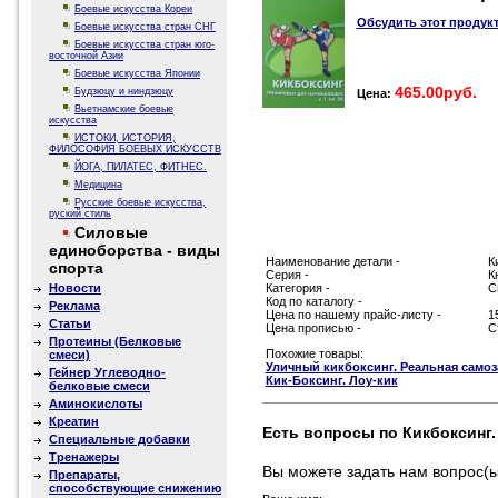
Боевые искусства Кореи
Обсудить этот продук
Боевые искусства стран СНГ
Боевые искусства стран юго-
восточной Азии
Боевые искусства Японии
465.00руб.
Будзюцу и ниндзюцу
Цена:
Вьетнамские боевые
искусства
ИСТОКИ, ИСТОРИЯ,
ФИЛОСОФИЯ БОЕВЫХ ИСКУССТВ
ЙОГА, ПИЛАТЕС, ФИТНЕС.
Медицина
Русские боевые искусства,
руский стиль
Силовые
единоборства - виды
Наименование детали -
К
спорта
Серия -
К
Новости
Категория -
С
Код по каталогу -
Реклама
Цена по нашему прайс-листу -
1
Статьи
Цена прописью -
С
Протеины (Белковые
Похожие товары:
смеси)
Уличный кикбоксинг. Реальная само
Гейнер Углеводно-
Кик-Боксинг. Лоу-кик
белковые смеси
Аминокислоты
Креатин
Есть вопросы по Кикбоксинг.
Специальные добавки
Тренажеры
Вы можете задать нам вопрос
Препараты,
способствующие снижению