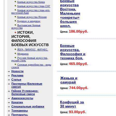
Боевые
Боевые искусства Кореи
искусства
Боевые искусства стран СНГ
Востока.
Боевые искусства стран юго-
Маленькие
восточной Азии
«секреты»
Боевые искусства Японии
больших
Будзюцу и ниндзюцу
школ.
Вьетнамские боевые
искусства
186.00руб.
Цена:
ИСТОКИ,
ИСТОРИЯ,
ФИЛОСОФИЯ
БОЕВЫХ ИСКУССТВ
Боевые
искусства.
ЙОГА, ПИЛАТЕС, ФИТНЕС.
Философия и
Медицина
техника боя.
Русские боевые искусства,
руский стиль
465.00руб.
Цена:
Силовые единоборства - виды
спорта
Новости
Реклама
Женька и
Статьи
самурай
Протеины (Белковые
смеси)
744.00руб.
Цена:
Гейнер Углеводно-
белковые смеси
Аминокислоты
Конфуций за
Креатин
30 минут
Специальные добавки
Тренажеры
93.00руб.
Цена:
Препараты,