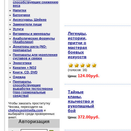
способствующие снижению
веса
Напитки
Батончики
Аксессуары, Шейкер
Заменители пищи
Услуги
Легенды,
Витамины и минералы
истории,
Анаболические формулы
(Анаболики)
притчи о
Донаторы азота (NO-
мастерах
препараты)
боевых
Препараты для укрепления
искусств
суставов и связок
Энергетики
Креатин + NO2
(голосов: 16)
Книги, CD, DVD
124.00руб.
Цена:
Одежда
Препараты,
способствующие
выработке тестостерона
Тайные
(про-гормональные
средства)
кланы,
язычество и
Чтобы заказать проститутку
рукопашный
Чехова, переходите на
бой
chehov.pointvella.com
и
выбирайте среди проверенных
372.00руб.
анкет.
Цена:
Авторизация