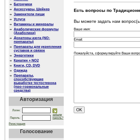
Батончики
Аксессуары, Шейкер
Есть вопросы по Традиционн
Заменители пищи
Услуги
Вы можете задать нам вопрос
Витамины и минералы
Ваше имя:
Анаболические формулы
(Анаболики)
Донаторы азота (NO-
Email:
препараты)
Препараты для укрепления
суставов и связок
Пожалуйста, сформулируйте Ваши вопро
Энергетики
Креатин + NO2
Книги, CD, DVD
Одежда
Препараты,
способствующие
выработке тестостерона
(про-гормональные
средства)
Авторизация
Логин:
забыли
Пароль:
пароль?
Регистрация
Голосование