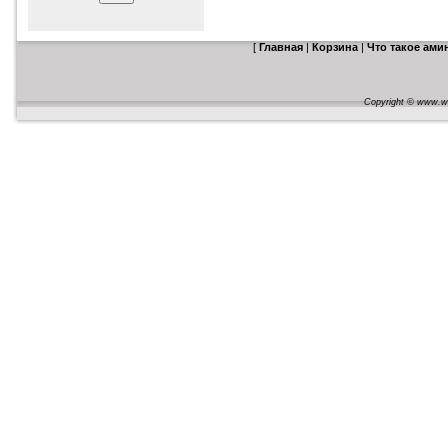
[
Главная
|
Корзина
|
Что такое ам
Copyright © www.web