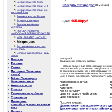
Боевые искусства Кореи
Обсудить этот продукт
(0 мнений)
Боевые искусства стран СНГ
Боевые искусства стран юго-
восточной Азии
Боевые искусства Японии
465.00руб.
Будзюцу и ниндзюцу
Цена:
Вьетнамские боевые
искусства
ИСТОКИ, ИСТОРИЯ,
ФИЛОСОФИЯ БОЕВЫХ ИСКУССТВ
ЙОГА, ПИЛАТЕС, ФИТНЕС.
Медицина
Русские боевые искусства,
руский стиль
Силовые единоборства - виды
спорта
Чжаогуан Ч.
Новости
Традиционный китайский массаж.
Реклама
Массаж прямо у вас дома, вам даже не нужно 
Статьи
день или хотя бы раз в неделю следуйте просты
Протеины (Белковые
от болезней и недугов, как к вам возвращаются
походов в поликлиники и больницы, без химичес
смеси)
Боли в спине? Гипертензия? Апоплексия? Найди
Гейнер Углеводно-
белковые смеси
Наименование детали -
Т
Серия -
К
Аминокислоты
Категория -
М
Креатин
Код по каталогу -
Специальные добавки
Цена по нашему прайс-листу -
1
Цена прописью -
С
Тренажеры
Препараты,
Похожие товары:
способствующие снижению
Целительные травы для женского зд
веса
Дыхательная гимнастика китайских 
Напитки