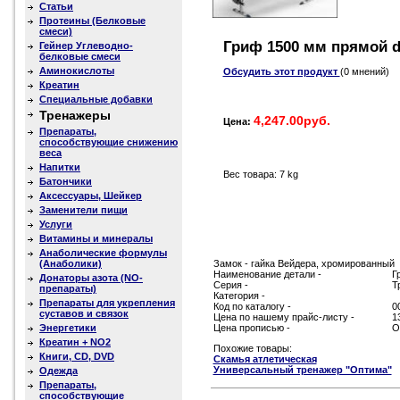
Статьи
Протеины (Белковые
смеси)
Гриф 1500 мм прямой 
Гейнер Углеводно-
белковые смеси
Аминокислоты
Обсудить этот продукт
(0 мнений)
Креатин
Специальные добавки
Тренажеры
4,247.00руб.
Цена:
Препараты,
способствующие снижению
веса
Напитки
Вес товара: 7 kg
Батончики
Аксессуары, Шейкер
Заменители пищи
Услуги
Витамины и минералы
Анаболические формулы
(Анаболики)
Замок - гайка Вейдера, хромированный
Наименование детали -
Г
Донаторы азота (NO-
Серия -
Т
препараты)
Категория -
Препараты для укрепления
Код по каталогу -
0
суставов и связок
Цена по нашему прайс-листу -
1
Энергетики
Цена прописью -
О
Креатин + NO2
Похожие товары:
Книги, CD, DVD
Скамья атлетическая
Универсальный тренажер "Оптима"
Одежда
Препараты,
способствующие