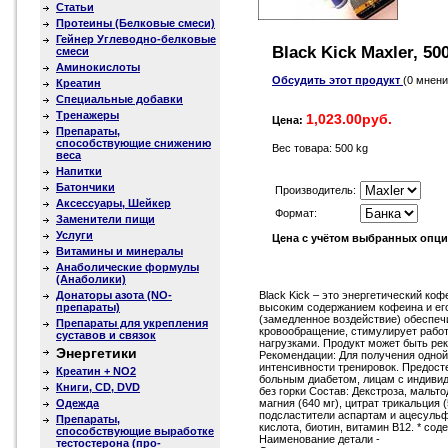
Статьи
Протеины (Белковые смеси)
Гейнер Углеводно-белковые
Black Kick Maxler, 50
смеси
Аминокислоты
Обсудить этот продукт
(0 мнени
Креатин
Специальные добавки
Тренажеры
1,023.00руб.
Цена:
Препараты,
способствующие снижению
Вес товара: 500 kg
веса
Напитки
Батончики
Производитель:
Аксессуары, Шейкер
Формат:
Заменители пищи
Услуги
Цена с учётом выбранных опц
Витамины и минералы
Анаболические формулы
(Анаболики)
Донаторы азота (NO-
Black Kick – это энергетический к
препараты)
высоким содержанием кофеина и его 
(замедленное воздействие) обеспеч
Препараты для укрепления
кровообращение, стимулирует работ
суставов и связок
нагрузками. Продукт может быть ре
Энергетики
Рекомендации: Для получения одной
интенсивности тренировок. Предосте
Креатин + NO2
больным диабетом, лицам с индивид
Книги, CD, DVD
без горки Состав: Декстроза, мальто
Одежда
магния (640 мг), цитрат трикальция
подсластители аспартам и ацесульфа
Препараты,
кислота, биотин, витамин В12. * со
способствующие выработке
Наименование детали -
тестостерона (про-