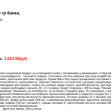
0 гр банка.
й)
ий:
офеино-гуарановый продукт на углеводной основе с витаминами и минералами. Стиму
разновидности – экстракта гуараны. Сочетание чистого кофеина (быстрое воздействи
ивает длительное действие продукта. Прием Black Kick перед тренировкой и во врем
оспособность, выносливость, помогает бороться с усталостью, улучшает концентраци
комендован для игровых, скоростно-силовых видов спорта, занятий фитнесом, для люд
 порции необходимо смешать 30 г (2 столовых ложки*) порошка с 300 мл воды. Реком
режение: Принимать по потребности, но не более 2 порций в день. Не смешивать с ал
уальной непереносимостью кофеина, при высоком давлении и сердечно-сосудистых за
декстрин, регулятор кислотности лимонная кислота, экстракт гуараны (4 г), фосфат три
 (500 мг), фофат моно-калия (300 мг), стабилизатор жемчужный мох, краситель порошок
м, кофеин (240 мг), витамин С, ниацин, витамин Е, пантотеновая кислота, витамин В
держит источник фенилаланина
Black Kick Maxler, 500 гр банка.