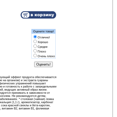
Оцените товар!
Отлично!
Хорошо
Средне
Плохо
Очень плохо
лирующий эффект продукта обеспечивается
е на организм) и экстракта гуараны
я физических упражнений повышает
ю и готовность к работе с запредельными
ей, ведущих активный образ жизни.
ендуется принимать в зависимости от
коголем. Не рекомендуется детям,
болеваниях. * столовая (чайная) ложка
кальция (1,1 г), ароматизатор, карбонат
 сока красной свеклы и бета-каротин,
6, витамин В2, витамин В1, фолиевая