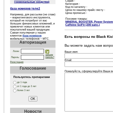
Серия -
гормональные средства)
Категория -
Код по каталогу -
база номеров теле2
Цена по нашему прайс-листу -
Цена прописью -
Например, для рассылки (не спам)
– маркетингового инструмента,
Похожие товары:
который не потребует от вас
MINERAL BOOSTER, Power System, 
больших финансовых вложений, и
Caffeine SciFit (200 капс.)
привлечет новых клиентов или
покупателей вашей продукции.
Самая популярная у наших
клиентов
база номеров
Есть вопросы по Black Kick
мобильных телефонов – МТС.
Авторизация
Вы можете задать нам вопр
Логин:
Ваше имя:
забыли
Пароль:
пароль?
Email:
Регистрация
Голосование
Пожалуйста, сформулируйте Ваши вопр
Пользуетесь препаратами
до 1 года
от 1 года до 3 лет
более 3 лет
Новости