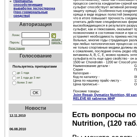
Препараты,
процессе синтеза хондроитин-серной ки
способствующие
сульфат способствует активной регенер
выработке тестостерона
защиту хряща). Особенностью хондроит
(про-гормональные
хряща в виде водных полостей (микроп
средства)
что в итоге повышает прочность соедин
угнетать действие специфических ферм
Авторизация
высвобождающихся в результате разрушен
сульфат, как и глюкозамин, оказывает 
позвоночнике в состоянии покоя и при х
Логин:
устраняет необходимость приема несте
забыли
больных, многие годы страдающих разл
Пароль:
пароль?
при любых патологических процессах сое
не только спортивные медики должны им
Регистрация
к сожалению, последние очень редко об
витамины А, В, С, Е, можно назвать эн
Голосование
сульфата есть еще одно свойство - он 
1500 мг Chondroitin - 1200 мг Способ у
Наименование детали -
G
Пользуетесь препаратами
Серия -
П
до 1 года
Категория -
Код по каталогу -
0
от 1 года до 3 лет
Цена по нашему прайс-листу -
1
более 3 лет
Цена прописью -
О
Похожие товары:
Joint Repair, Dymatize Nutrition, 60 ка
RELEVE 60 таблеток MHP
Новости
Есть вопросы по
12.11.2010
Nutrition, (120 таб
06.08.2010