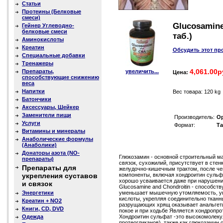
Статьи
Протеины (Белковые
смеси)
Glucosamine
Гейнер Углеводно-
белковые смеси
таб.)
Аминокислоты
Креатин
Обсудить этот пр
Специальные добавки
Тренажеры
4,061.00р
Препараты,
увеличить...
Цена:
способствующие снижению
веса
Напитки
Вес товара: 120 kg
Батончики
Аксессуары, Шейкер
Заменители пищи
Производитель:
Op
Услуги
Формат:
Та
Витамины и минералы
Анаболические формулы
(Анаболики)
Донаторы азота (NO-
Глюкозамин - основной строительный ма
препараты)
связок, сухожилий, присутствует в стен
Препараты для
желудочно-кишечным трактом, после чег
укрепления суставов
компоненты, включая хондроитин сульф
хорошо усваивается даже при нарушени
и связок
Glucosamine and Chondroitin - cпособс
Энергетики
уменьшает мышечную утомляемость, укр
кислоты, укрепляя соединительно тканн
Креатин + NO2
разрущающих хрящ оказывает анальгети
Книги, CD, DVD
покое и при ходьбе Является хондроп
Одежда
Хондроитин сульфат -это высокомолекул
протеогликанов), также как глюкозамин