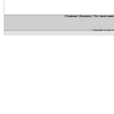
[
Главная
|
Корзина
|
Что такое ам
Copyright © www.web