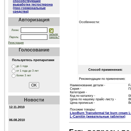
способствующие
выработке тестостерона
(про-гормональные
средства)
Авторизация
Особенности:
Логин:
забыли
Пароль:
пароль?
Регистрация
Голосование
Пользуетесь препаратами
до 1 года
Способ применения:
от 1 года до 3 лет
более 3 лет
Рекомендации по применению:
Наименование детали -
F
Серия -
П
Категория -
Код по каталогу -
0
Новости
Цена по нашему прайс-листу -
8
Цена прописью -
В
12.11.2010
Похожие товары:
LipoBurn Transdermal fat burn cream 
L-Carnitin (жевательные таблетки)
06.08.2010