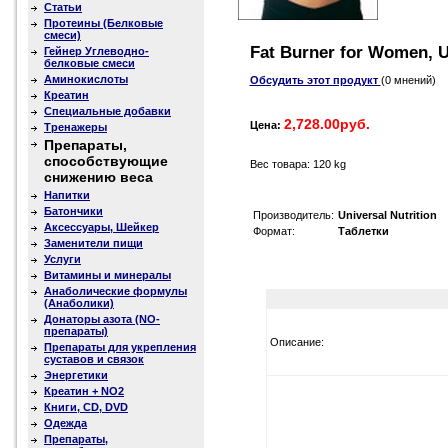
Статьи
Протеины (Белковые
смеси)
Fat Burner for Women, Un
Гейнер Углеводно-
белковые смеси
Аминокислоты
Обсудить этот продукт
(0 мнений)
Креатин
Специальные добавки
2,728.00руб.
Цена:
Тренажеры
Препараты,
способствующие
Вес товара: 120 kg
снижению веса
Напитки
Батончики
Производитель:
Universal Nutrition
Аксессуары, Шейкер
Формат:
Таблетки
Заменители пищи
Услуги
Витамины и минералы
Анаболические формулы
(Анаболики)
Донаторы азота (NO-
препараты)
Описание:
Препараты для укрепления
суставов и связок
Энергетики
Креатин + NO2
Книги, CD, DVD
Одежда
Препараты,