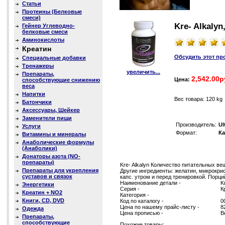
Статьи
Протеины (Белковые
смеси)
Kre- Alkalyn,
Гейнер Углеводно-
белковые смеси
Аминокислоты
Креатин
Обсудить этот пр
Специальные добавки
Тренажеры
увеличить...
Препараты,
2,542.00р
Цена:
способствующие снижению
веса
Напитки
Вес товара: 120 kg
Батончики
Аксессуары, Шейкер
Заменители пищи
Производитель:
Ul
Услуги
Формат:
К
Витамины и минералы
Анаболические формулы
(Анаболики)
Донаторы азота (NO-
препараты)
Kre- Alkalyn Количество питательных вещ
Препараты для укрепления
Другие ингредиенты: желатин, микрокри
суставов и связок
капс. утром и перед тренировкой. Порций
Наименование детали -
Kr
Энергетики
Серия -
К
Креатин + NO2
Категория -
Книги, CD, DVD
Код по каталогу -
0
Цена по нашему прайс-листу -
8
Одежда
Цена прописью -
В
Препараты,
способствующие
Похожие товары: