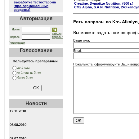
выработке тестостерона
Creatine, Dymatize Nutrition, (500 г.)
(про-гормональные
CM2 Alpha, S.A.N. Nutrition, 240 капсу
средства)
Авторизация
Есть вопросы по Kre- Alkalyn, 
Логин:
Вы можете задать нам вопрос
забыли
Пароль:
пароль?
Ваше имя:
Регистрация
Голосование
Email:
Пользуетесь препаратами
Пожалуйста, сформулируйте Ваши вопросы о
до 1 года
от 1 года до 3 лет
более 3 лет
Новости
12.11.2010
06.08.2010
09.07.2010