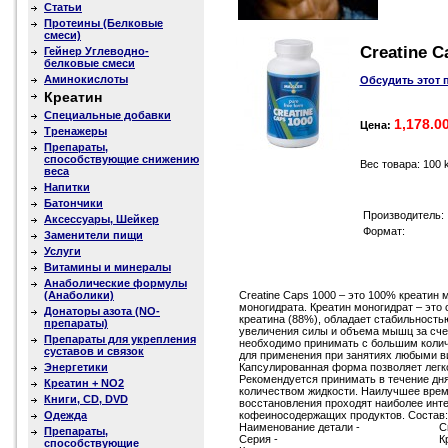
Статьи
Протеины (Белковые
смеси)
Creatine C
Гейнер Углеводно-
белковые смеси
Аминокислоты
Обсудить этот 
Креатин
Специальные добавки
1,178.0
Цена:
Тренажеры
Препараты,
способствующие снижению
Вес товара: 100 
веса
Напитки
Батончики
Производитель:
Аксессуары, Шейкер
Формат:
Заменители пищи
Услуги
Витамины и минералы
Анаболические формулы
(Анаболики)
Creatine Caps 1000 – это 100% креатин
моногидрата. Креатин моногидрат – эт
Донаторы азота (NO-
креатина (88%), обладает стабильность
препараты)
увеличения силы и объема мышц за сче
Препараты для укрепления
необходимо принимать с большим колич
суставов и связок
для применения при занятиях любыми ви
Энергетики
Капсулированная форма позволяет легко
Рекомендуется принимать в течение дн
Креатин + NO2
количеством жидкости. Наилучшее время
Книги, CD, DVD
восстановления проходят наиболее инте
Одежда
кофеиносодержащих продуктов. Состав: 
Наименование детали -
C
Препараты,
Серия -
К
способствующие