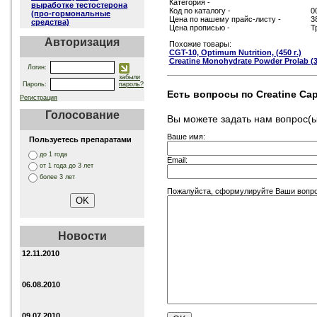
Категория -
выработке тестостерона
Код по каталогу -
0
(про-гормональные
Цена по нашему прайс-листу -
3
средства)
Цена прописью -
Т
Авторизация
Похожие товары:
CGT-10, Optimum Nutrition, (450 г.)
Creatine Monohydrate Powder Prolab (3
Логин:
забыли
Пароль:
пароль?
Есть вопросы по Creatine Caps
Регистрация
Голосование
Вы можете задать нам вопрос
Ваше имя:
Пользуетесь препаратами
до 1 года
Email:
от 1 года до 3 лет
более 3 лет
Пожалуйста, сформулируйте Ваши вопросы
Новости
12.11.2010
06.08.2010
09.07.2010