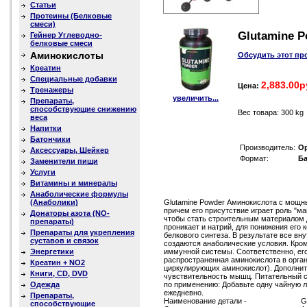
Статьи
Протеины (Белковые
смеси)
Glutamine Po
Гейнер Углеводно-
белковые смеси
Аминокислоты
Обсудить этот пр
Креатин
Специальные добавки
2,883.00р
Цена:
Тренажеры
увеличить...
Препараты,
способствующие снижению
Вес товара: 300 kg
веса
Напитки
Батончики
Производитель:
Op
Аксессуары, Шейкер
Формат:
Ба
Заменители пищи
Услуги
Витамины и минералы
Анаболические формулы
(Анаболики)
Glutamine Powder Аминокислота с мощ
причем его присутствие играет роль "м
Донаторы азота (NO-
чтобы стать строительным материалом д
препараты)
проникает и натрий, для понижения его к
Препараты для укрепления
белкового синтеза. В результате все вн
суставов и связок
создаются анаболические условия. Кром
Энергетики
иммунной системы. Соответственно, ег
распространенная аминокислота в орга
Креатин + NO2
циркулирующих аминокислот). Дополни
Книги, CD, DVD
чувствительность мышц. Питательный сос
Одежда
по применению: Добавьте одну чайную л
ежедневно.
Препараты,
Наименование детали -
G
способствующие