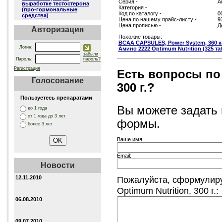
Серия -
А
выработке тестостерона
Категория -
(про-гормональные
Код по каталогу -
0
средства)
Цена по нашему прайс-листу -
9
Цена прописью -
Д
Авторизация
Похожие товары:
ВСАА CAPSULES, Power System, 360 к
Логин:
Амино 2222 Optimum Nutrition (325 та
забыли
Пароль:
пароль?
Регистрация
Есть вопросы по 
Голосование
300 г.?
Пользуетесь препаратами
Вы можете задать
до 1 года
от 1 года до 3 лет
формы.
более 3 лет
Ваше имя:
Email:
Новости
Пожалуйста, сформулиру
12.11.2010
Optimum Nutrition, 300 г.:
06.08.2010
09.07.2010