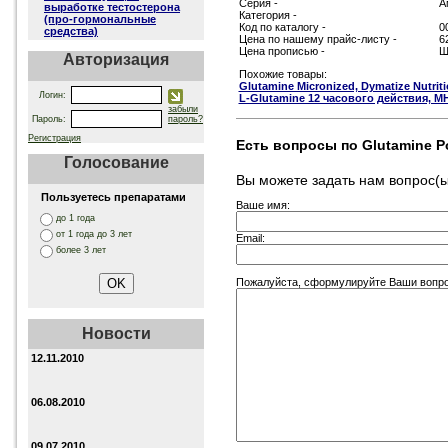
Серия -
А
выработке тестостерона
Категория -
(про-гормональные
Код по каталогу -
0
средства)
Цена по нашему прайс-листу -
6
Цена прописью -
Ш
Авторизация
Похожие товары:
Glutamine Micronized, Dymatize Nutritio
Логин:
L-Glutamine 12 часового действия, MHP
забыли
Пароль:
пароль?
Регистрация
Есть вопросы по Glutamine Pow
Голосование
Вы можете задать нам вопрос
Пользуетесь препаратами
Ваше имя:
до 1 года
от 1 года до 3 лет
Email:
более 3 лет
Пожалуйста, сформулируйте Ваши вопросы 
Новости
12.11.2010
06.08.2010
09.07.2010