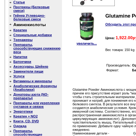
Статьи
Протеины (Белковые
смеси)
Glutamine Po
Гейнер Углеводно-
белковые смеси
Аминокислоты
Обсудить этот пр
Креатин
Специальные добавки
1,922.00р
Цена:
Тренажеры
увеличить...
Препараты,
способствующие снижению
Вес товара: 150 kg
веса
Напитки
Батончики
Производитель:
Op
Аксессуары, Шейкер
Формат:
Ба
Заменители пищи
Услуги
Витамины и минералы
Анаболические формулы
(Анаболики)
Glutamine Powder Аминокислота с мощ
причем его присутствие играет роль "м
Донаторы азота (NO-
чтобы стать строительным материалом д
препараты)
проникает и натрий, для понижения его к
Препараты для укрепления
белкового синтеза. В результате все вн
суставов и связок
создаются анаболические условия. Кром
Энергетики
иммунной системы. Соответственно, ег
распространенная аминокислота в орга
Креатин + NO2
циркулирующих аминокислот). Дополни
Книги, CD, DVD
чувствительность мышц. Питательный сос
Одежда
по применению: Добавьте одну чайную л
ежедневно.
Препараты,
Наименование детали -
G
способствующие