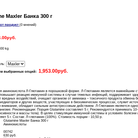
e Maxler Банка 300 г
тот продукт
(0 мнений)
3.00руб.
300 kg
ль:
том выбранных опций:
мая аминокислота Л-Глютамин в порошковой форме. Л-Глютамин является важнейшим с
 повышает реакцию иммунной системы в случае тяжелых инфекций, поддерживает здо
т вредных воздействий, очищает организм от аммиака – токсичного продукта обмена б
медиаторов и других веществ, участвующих в биохимических процессах, служит источ
и внимание, обладает сильным антистрессовым действием. Л-Глютамин является одной
изме. Рекомендации: Порция Glutamine составляет 5 г. Рекомендуется принимать 10-2
енсивности и массы тела). В целях стимуляции иммунной системы в условиях болезни
яет 5 г. Состав: Л-глютамин (100%). Стоимость порции - 10,50 р.
Glutamine Maxler Банка 300 г
Аминокислоты
00742
630 руб.