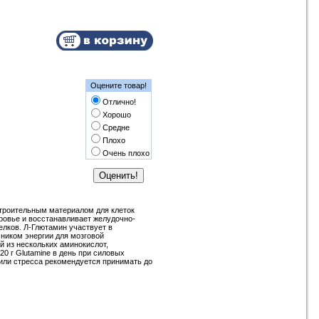
Оцените товар!
Отлично!
Хорошо
Средне
Плохо
Очень плохо
троительным материалом для клеток
ровье и восстанавливает желудочно-
елков. Л-Глютамин участвует в
ником энергии для мозговой
 из нескольких аминокислот,
0 г Glutamine в день при силовых
 или стресса рекомендуется принимать до