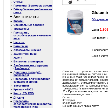
Статьи
Протеины (Белковые смеси)
Гейнер Углеводно-белковые
Glutamin
смеси
Аминокислоты
Обсудить э
Креатин
Специальные добавки
Тренажеры
1,95
Цена:
Препараты,
способствующие снижению
Вес товара: 
веса
Напитки
Батончики
Аксессуары, Шейкер
Производите
Заменители пищи
Цена с учё
Услуги
Витамины и минералы
Анаболические формулы
(Анаболики)
Glutamine – это условно незамени
Донаторы азота (NO-
кишечника и иммунной системы; он
препараты)
кишечный тракт, защищает печень о
Препараты для укрепления
образовании ряда витаминов, нейро
суставов и связок
деятельности, стимулирует память 
Энергетики
повышающих синтез гормонов в орган
тренировках (в зависимости от инт
Креатин + NO2
20 г. Профилактическая доза составл
Книги, CD, DVD
Наименование детали -
Одежда
Серия -
Категория -
Препараты,
Код по каталогу -
способствующие выработке
Цена по нашему прайс-листу -
тестостерона (про-