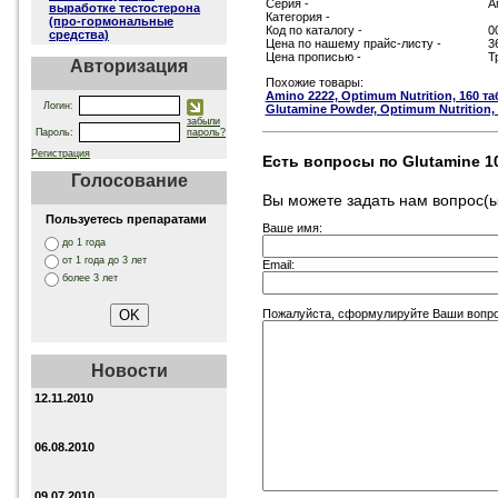
Серия -
А
выработке тестостерона
Категория -
(про-гормональные
Код по каталогу -
0
средства)
Цена по нашему прайс-листу -
3
Цена прописью -
Т
Авторизация
Похожие товары:
Amino 2222, Optimum Nutrition, 160 та
Логин:
Glutamine Powder, Optimum Nutrition, (
забыли
Пароль:
пароль?
Регистрация
Есть вопросы по Glutamine 10
Голосование
Вы можете задать нам вопрос
Пользуетесь препаратами
Ваше имя:
до 1 года
от 1 года до 3 лет
Email:
более 3 лет
Пожалуйста, сформулируйте Ваши вопросы
Новости
12.11.2010
06.08.2010
09.07.2010