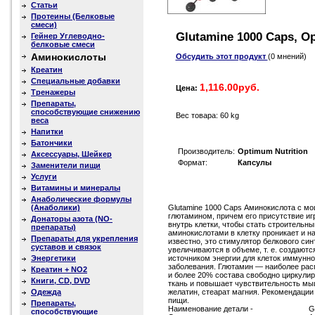
Статьи
Протеины (Белковые
смеси)
Glutamine 1000 Caps, Op
Гейнер Углеводно-
белковые смеси
Аминокислоты
Обсудить этот продукт
(0 мнений)
Креатин
Специальные добавки
1,116.00руб.
Цена:
Тренажеры
Препараты,
способствующие снижению
Вес товара: 60 kg
веса
Напитки
Батончики
Производитель:
Optimum Nutrition
Аксессуары, Шейкер
Формат:
Капсулы
Заменители пищи
Услуги
Витамины и минералы
Анаболические формулы
(Анаболики)
Glutamine 1000 Caps Аминокислота с 
глютамином, причем его присутствие иг
Донаторы азота (NO-
внутрь клетки, чтобы стать строительн
препараты)
аминокислотами в клетку проникает и на
Препараты для укрепления
известно, это стимулятор белкового син
суставов и связок
увеличиваются в объеме, т. е. создаютс
Энергетики
источником энергии для клеток иммунно
заболевания. Глютамин — наиболее рас
Креатин + NO2
и более 20% состава свободно циркули
Книги, CD, DVD
ткань и повышает чувствительность мыш
Одежда
желатин, стеарат магния. Рекомендаци
пищи.
Препараты,
Наименование детали -
G
способствующие