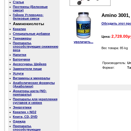
Статьи
Протеины (Белковые
смеси)
Amino 3001, 
Гейнер Углеводно-
белковые смеси
Аминокислоты
Обсудить этот пр
Креатин
Специальные добавки
2,728.00р
Цена:
Тренажеры
увеличить...
Препараты,
способствующие снижению
Вес товара: 85 kg
веса
Напитки
Батончики
Производитель:
Un
Аксессуары, Шейкер
Формат:
Та
Заменители пищи
Услуги
Витамины и минералы
Анаболические формулы
(Анаболики)
Донаторы азота (NO-
препараты)
Препараты для укрепления
суставов и связок
Энергетики
Креатин + NO2
Книги, CD, DVD
Одежда
Препараты,
способствующие