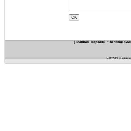
[
Главная
|
Корзина
|
Что такое ам
Copyright © www.web