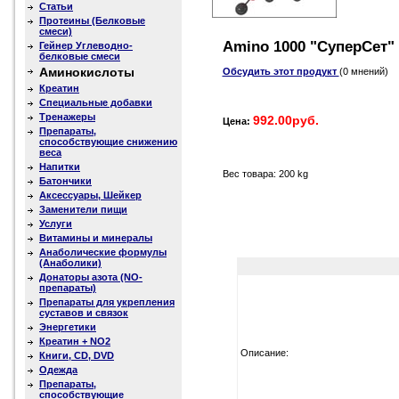
Статьи
Протеины (Белковые
смеси)
Amino 1000 "СуперСет" (
Гейнер Углеводно-
белковые смеси
Аминокислоты
Обсудить этот продукт
(0 мнений)
Креатин
Специальные добавки
Тренажеры
992.00руб.
Цена:
Препараты,
способствующие снижению
веса
Напитки
Вес товара: 200 kg
Батончики
Аксессуары, Шейкер
Заменители пищи
Услуги
Витамины и минералы
Анаболические формулы
(Анаболики)
Донаторы азота (NO-
препараты)
Препараты для укрепления
суставов и связок
Энергетики
Креатин + NO2
Описание:
Книги, CD, DVD
Одежда
Препараты,
способствующие