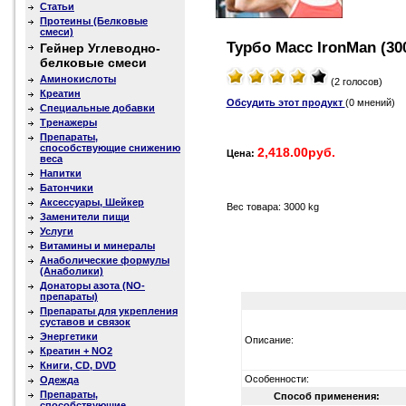
Статьи
Протеины (Белковые
смеси)
Турбо Масс IronMan (300
Гейнер Углеводно-
белковые смеси
Аминокислоты
(2 голосов)
Креатин
Обсудить этот продукт
(0 мнений)
Специальные добавки
Тренажеры
Препараты,
способствующие снижению
2,418.00руб.
Цена:
веса
Напитки
Батончики
Аксессуары, Шейкер
Вес товара: 3000 kg
Заменители пищи
Услуги
Витамины и минералы
Анаболические формулы
(Анаболики)
Донаторы азота (NO-
препараты)
Препараты для укрепления
суставов и связок
Энергетики
Описание:
Креатин + NO2
Книги, CD, DVD
Особенности:
Одежда
Препараты,
Способ применения:
способствующие