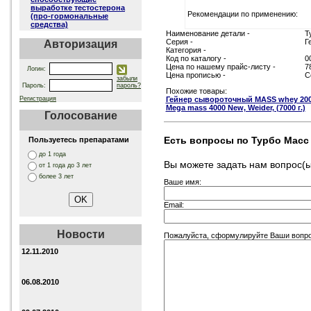
выработке тестостерона
Рекомендации по применению:
(про-гормональные
средства)
Наименование детали -
Т
Серия -
Г
Авторизация
Категория -
Код по каталогу -
0
Цена по нашему прайс-листу -
7
Логин:
Цена прописью -
С
забыли
Пароль:
пароль?
Похожие товары:
Регистрация
Гейнер сывороточный MASS whey 200
Mega mass 4000 New, Weider, (7000 г.)
Голосование
Есть вопросы по Турбо Масс 
Пользуетесь препаратами
до 1 года
Вы можете задать нам вопрос
от 1 года до 3 лет
более 3 лет
Ваше имя:
Email:
Новости
Пожалуйста, сформулируйте Ваши вопрос
12.11.2010
06.08.2010