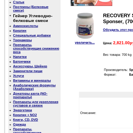
Статьи
Протеины (Белковые
смеси)
RECOVERY 
Гейнер Углеводно-
белковые смеси
Sponser, (700
Аминокислоты
Обсудить этот пр
Креатин
Специальные добавки
Тренажеры
2,821.00р
увеличить...
Цена:
Препараты,
способствующие снижению
веса
Вес товара: 700 kg
Напитки
Батончики
Аксессуары, Шейкер
Производитель:
Sp
Заменители пищи
Формат:
Ба
Услуги
Витамины и минералы
Анаболические формулы
(Анаболики)
Донаторы азота (NO-
препараты)
Препараты для укрепления
суставов и связок
Энергетики
Описание:
Креатин + NO2
Книги, CD, DVD
Одежда
Препараты,
способствующие