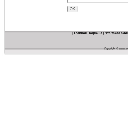
[
Главная
|
Корзина
|
Что такое ам
Copyright © www.web