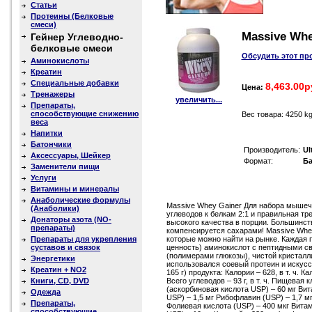
Статьи
Протеины (Белковые
смеси)
Massive Whey
Гейнер Углеводно-
белковые смеси
Обсудить этот пр
Аминокислоты
Креатин
Специальные добавки
8,463.00р
Цена:
Тренажеры
увеличить...
Препараты,
способствующие снижению
Вес товара: 4250 k
веса
Напитки
Батончики
Производитель:
Ul
Аксессуары, Шейкер
Формат:
Ба
Заменители пищи
Услуги
Витамины и минералы
Анаболические формулы
Massive Whey Gainer Для набора мышеч
(Анаболики)
углеводов к белкам 2:1 и правильная т
Донаторы азота (NO-
высокого качества в порции. Большинст
препараты)
компенсируется сахарами! Massive Whey
Препараты для укрепления
которые можно найти на рынке. Каждая
суставов и связок
ценность) аминокислот с пептидными с
(полимерами глюкозы), чистой кристалл
Энергетики
использовался соевый протеин и искусс
Креатин + NO2
165 г) продукта: Калории – 628, в т. ч. К
Книги, CD, DVD
Всего углеводов – 93 г, в т. ч. Пищевая 
(аскорбиновая кислота USP) – 60 мг Вит
Одежда
USP) – 1,5 мг Рибофлавин (USP) – 1,7 м
Препараты,
Фолиевая кислота (USP) – 400 мкг Витам
способствующие