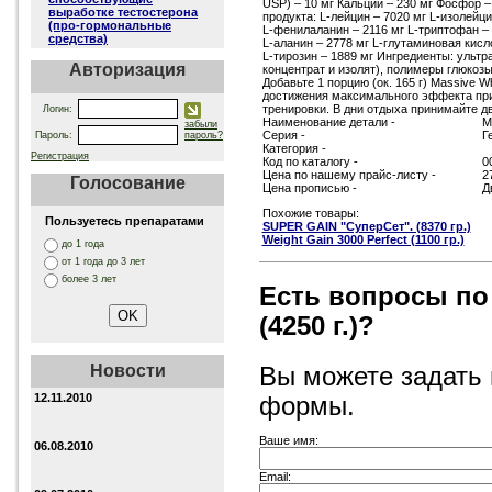
USP) – 10 мг Кальций – 230 мг Фосфор –
выработке тестостерона
продукта: L-лейцин – 7020 мг L-изолейци
(про-гормональные
L-фенилаланин – 2116 мг L-триптофан – 
средства)
L-аланин – 2778 мг L-глутаминовая кисло
L-тирозин – 1889 мг Ингредиенты: уль
Авторизация
концентрат и изолят), полимеры глюкоз
Добавьте 1 порцию (ок. 165 г) Massive
достижения максимального эффекта прин
тренировки. В дни отдыха принимайте д
Логин:
Наименование детали -
M
забыли
Серия -
Г
Пароль:
пароль?
Категория -
Регистрация
Код по каталогу -
0
Цена по нашему прайс-листу -
2
Голосование
Цена прописью -
Д
Похожие товары:
Пользуетесь препаратами
SUPER GAIN "СуперСет". (8370 гр.)
Weight Gain 3000 Perfect (1100 гр.)
до 1 года
от 1 года до 3 лет
более 3 лет
Есть вопросы по M
(4250 г.)?
Новости
Вы можете задать
12.11.2010
формы.
Ваше имя:
06.08.2010
Email: