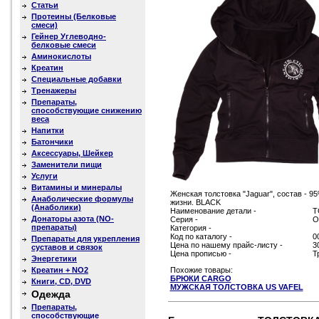
Статьи
Протеины (Белковые
смеси)
Гейнер Углеводно-
белковые смеси
Аминокислоты
Креатин
Специальные добавки
Тренажеры
Препараты,
способствующие снижению
веса
Напитки
Батончики
Аксессуары, Шейкер
Заменители пищи
Услуги
Витамины и минералы
Женская толстовка "Jaguar", состав - 9
Анаболические формулы
жизни. BLACK
(Анаболики)
Наименование детали -
Т
Донаторы азота (NO-
Серия -
О
препараты)
Категория -
Код по каталогу -
0
Препараты для укрепления
Цена по нашему прайс-листу -
3
суставов и связок
Цена прописью -
Т
Энергетики
Креатин + NO2
Похожие товары:
БРЮКИ CARGO
Книги, CD, DVD
МУЖСКАЯ ТОЛСТОВКА US VAFEL
Одежда
Препараты,
способствующие