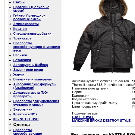
Статьи
Протеины (Белковые
смеси)
Гейнер Углеводно-
белковые смеси
Аминокислоты
Креатин
Специальные добавки
Тренажеры
Препараты,
способствующие снижению
веса
Напитки
Батончики
Аксессуары, Шейкер
Заменители пищи
Услуги
Витамины и минералы
Женская куртка "Bomber US", состав - Sh
Анаболические формулы
Thermolite extra 318. Утончённость лин
(Анаболики)
Наименование детали -
К
Серия -
О
Донаторы азота (NO-
Категория -
препараты)
Код по каталогу -
0
Препараты для укрепления
Цена по нашему прайс-листу -
5
суставов и связок
Цена прописью -
П
Энергетики
Похожие товары:
Креатин + NO2
GASP TOWEL
Книги, CD, DVD
МУЖСКИЕ БРЮКИ DESTROY STYLE
Одежда
Препараты,
способствующие
Есть вопросы по КУРТКА BO