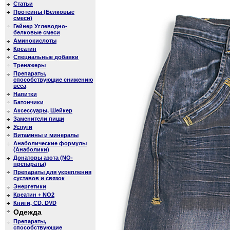
Статьи
Протеины (Белковые
смеси)
Гейнер Углеводно-
белковые смеси
Аминокислоты
Креатин
Специальные добавки
Тренажеры
Препараты,
способствующие снижению
веса
Напитки
Батончики
Аксессуары, Шейкер
Заменители пищи
Услуги
Витамины и минералы
Анаболические формулы
(Анаболики)
Донаторы азота (NO-
препараты)
Препараты для укрепления
суставов и связок
Энергетики
Креатин + NO2
Книги, CD, DVD
Одежда
Препараты,
способствующие