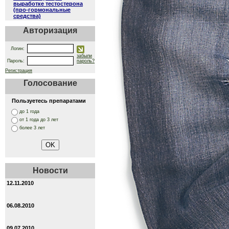
выработке тестостерона
(про-гормональные
средства)
Авторизация
Логин:
забыли
Пароль:
пароль?
Регистрация
Голосование
Пользуетесь препаратами
до 1 года
от 1 года до 3 лет
более 3 лет
Новости
12.11.2010
06.08.2010
09.07.2010